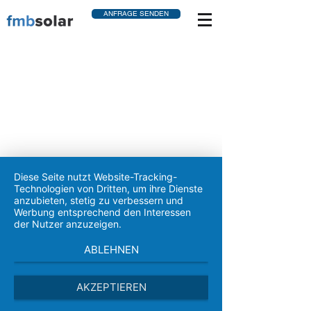
ANFRAGE SENDEN
Diese Seite nutzt Website-Tracking-
Technologien von Dritten, um ihre Dienste
Impressum
|
Kontakt
|
Datenschutz
|
Anfahrt
anzubieten, stetig zu verbessern und
Bedingungswerk
|
AGB Verbraucher
|
AGB B2B
Werbung entsprechend den Interessen
der Nutzer anzuzeigen.
ABLEHNEN
AKZEPTIEREN