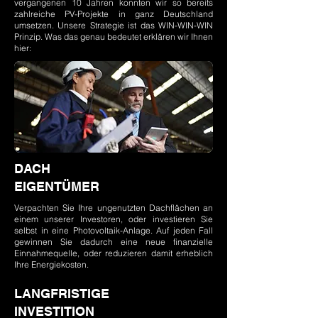
vergangenen 10 Jahren konnten wir so bereits
zahlreiche PV-Projekte in ganz Deutschland
umsetzen. Unsere Strategie ist das WIN-WIN-WIN
Prinzip. Was das genau bedeutet erklären wir Ihnen
hier:
DACH
EIGENTÜMER
Verpachten Sie Ihre ungenutzten Dachflächen an
einem unserer Investoren, oder investieren Sie
selbst in eine Photovoltaik-Anlage. ​Auf jeden Fall
gewinnen Sie dadurch eine neue finanzielle
Einnahmequelle, oder reduzieren damit erheblich
Ihre Energiekosten.
LANGFRISTIGE
INVESTITION