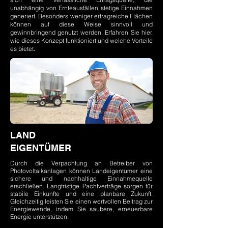
unabhängig von Ernteausfällen stetige Einnahmen
generiert. Besonders weniger ertragreiche Flächen
können auf diese Weise sinnvoll und
gewinnbringend genutzt werden. Erfahren Sie hier,
wie dieses Konzept funktioniert und welche Vorteile
es bietet.
LAND
EIGENTÜMER
Durch die Verpachtung an Betreiber von
Photovoltaikanlagen können Landeigentümer eine
sichere und nachhaltige Einnahmequelle
erschließen. Langfristige Pachtverträge sorgen für
stabile Einkünfte und eine planbare Zukunft.
Gleichzeitig leisten Sie einen wertvollen Beitrag zur
Energiewende, indem Sie saubere, erneuerbare
Energie unterstützen.