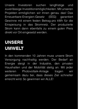
Unsere Investoren suchen langfristige und
zuverlässige Investitionsmöglichkeiten. Mit unseren
Projekten ermöglichen wir ihnen genau das! ​Das
Erneuerbare-Energien-Gesetz (EEG) garantiert
Gewinne mit einem festen Betrag pro kWh für die
Einspeisung in das Stromnetz. Der produzierte
Strom kann dann ebenfalls zu einem guten Preis
direkt vor Ort eingesetzt werden.
UNSERE
UMWELT
In den kommenden 10 Jahren muss unsere Strom
Versorgung nachhaltig werden. Der Bedarf an
Energie steigt in der Industrie, den privaten
Haushalten und der Mobilität stetig an. Mit jeder
weiteren Photovoltaik-Anlage tragen wir
gemeinsam dazu bei, dass dieses Ziel schneller
erreicht wird. So gewinnen wir ALLE!